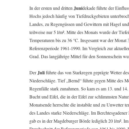
Juni
In der ersten und dritten
dekade führte der Einflu
Hochs jedoch häufig von Tiefdruckgebieten unterbroc
Landes, zu Regengüssen und Gewittern mit Hagel und S
teilweise nur 5 l/m². Mitte des Monats wurde der Tiefe
Temperaturen bis zu 36 °C. Insgesamt war der Monat 3,
Referenzperiode 1961-1990. Im Vergleich zur aktuell
Grad. Das langjährige Mittel für den Sonnenschein w
Juli
Der
führte das von Starkregen geprägte Wetter des 
Niederschläge. Tief „Bernd“ führte gegen Mitte des Mo
Regenfälle stark zunahmen. So kam es am 13. und 14. 
Bucht und Eifel, die in der Eifel zur schlimmsten Natu
Monatsende herrschte die instabile und zu Unwetter t
des Landes starke Niederschläge. Im Berchtesgadener 
gab es in der Magdeburger Börde lediglich 20 l/m². Im 
Durchschnitt der Referenzperiode von 1961 bis 1990. 