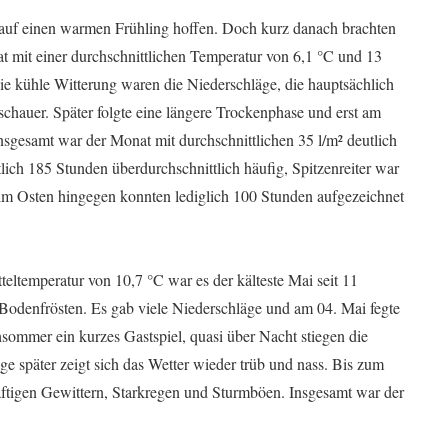
 auf einen warmen Frühling hoffen. Doch kurz danach brachten
 mit einer durchschnittlichen Temperatur von 6,1 °C und 13
ie kühle Witterung waren die Niederschläge, die hauptsächlich
schauer. Später folgte eine längere Trockenphase und erst am
sgesamt war der Monat mit durchschnittlichen 35 l/m² deutlich
lich 185 Stunden überdurchschnittlich häufig, Spitzenreiter war
im Osten hingegen konnten lediglich 100 Stunden aufgezeichnet
tteltemperatur von 10,7 °C war es der kälteste Mai seit 11
 Bodenfrösten. Es gab viele Niederschläge und am 04. Mai fegte
ommer ein kurzes Gastspiel, quasi über Nacht stiegen die
 später zeigt sich das Wetter wieder trüb und nass. Bis zum
äftigen Gewittern, Starkregen und Sturmböen. Insgesamt war der