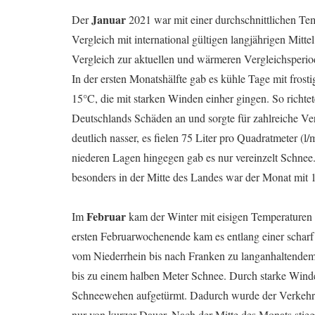
Januar
Der
2021 war mit einer durchschnittlichen Tem
Vergleich mit international gültigen langjährigen Mi
Vergleich zur aktuellen und wärmeren Vergleichsperi
In der ersten Monatshälfte gab es kühle Tage mit fros
15°C, die mit starken Winden einher gingen. So richt
Deutschlands Schäden an und sorgte für zahlreiche Ve
deutlich nasser, es fielen 75 Liter pro Quadratmeter (
niederen Lagen hingegen gab es nur vereinzelt Schnee.
besonders in der Mitte des Landes war der Monat mit 
Februar
Im
kam der Winter mit eisigen Temperaturen
ersten Februarwochenende kam es entlang einer scharf
vom Niederrhein bis nach Franken zu langanhaltendem 
bis zu einem halben Meter Schnee. Durch starke Wind
Schneewehen aufgetürmt. Dadurch wurde der Verkehr f
nur von kurzer Dauer. Nach der Mitte des Monats stieg