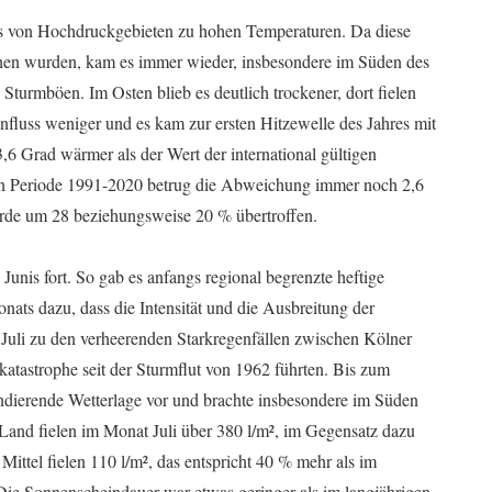
ss von Hochdruckgebieten zu hohen Temperaturen. Da diese
hen wurden, kam es immer wieder, insbesondere im Süden des
turmböen. Im Osten blieb es deutlich trockener, dort fielen
influss weniger und es kam zur ersten Hitzewelle des Jahres mit
6 Grad wärmer als der Wert der international gültigen
en Periode 1991-2020 betrug die Abweichung immer noch 2,6
urde um 28 beziehungsweise 20 % übertroffen.
Junis fort. So gab es anfangs regional begrenzte heftige
nats dazu, dass die Intensität und die Ausbreitung der
Juli zu den verheerenden Starkregenfällen zwischen Kölner
rkatastrophe seit der Sturmflut von 1962 führten. Bis zum
endierende Wetterlage vor und brachte insbesondere im Süden
Land fielen im Monat Juli über 380 l/m², im Gegensatz dazu
Mittel fielen 110 l/m², das entspricht 40 % mehr als im
Die Sonnenscheindauer war etwas geringer als im langjährigen