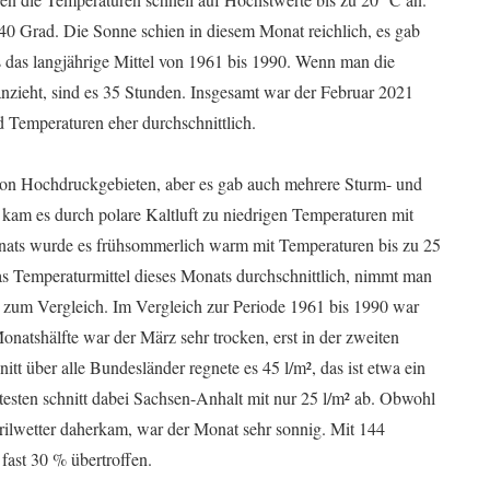
40 Grad. Die Sonne schien in diesem Monat reichlich, es gab
 das langjährige Mittel von 1961 bis 1990. Wenn man die
nzieht, sind es 35 Stunden. Insgesamt war der Februar 2021
d Temperaturen eher durchschnittlich.
von Hochdruckgebieten, aber es gab auch mehrere Sturm- und
 kam es durch polare Kaltluft zu niedrigen Temperaturen mit
ats wurde es frühsommerlich warm mit Temperaturen bis zu 25
 Temperaturmittel dieses Monats durchschnittlich, nimmt man
0 zum Vergleich. Im Vergleich zur Periode 1961 bis 1990 war
onatshälfte war der März sehr trocken, erst in der zweiten
t über alle Bundesländer regnete es 45 l/m², das ist etwa ein
htesten schnitt dabei Sachsen-Anhalt mit nur 25 l/m² ab. Obwohl
ilwetter daherkam, war der Monat sehr sonnig. Mit 144
fast 30 % übertroffen.