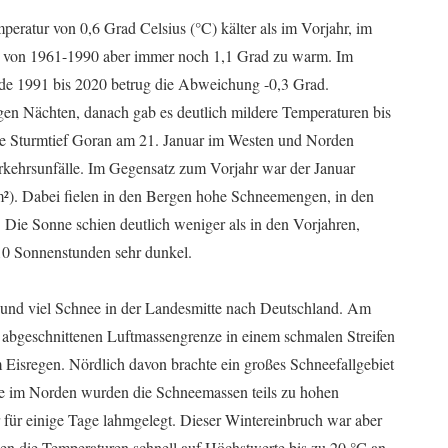
peratur von 0,6 Grad Celsius (°C) kälter als im Vorjahr, im
ttel von 1961-1990 aber immer noch 1,1 Grad zu warm. Im
ode 1991 bis 2020 betrug die Abweichung -0,3 Grad.
tigen Nächten, danach gab es deutlich mildere Temperaturen bis
ete Sturmtief Goran am 21. Januar im Westen und Norden
rkehrsunfälle. Im Gegensatz zum Vorjahr war der Januar
l/m²). Dabei fielen in den Bergen hohe Schneemengen, in den
 Die Sonne schien deutlich weniger als in den Vorjahren,
10 Sonnenstunden sehr dunkel.
 und viel Schnee in der Landesmitte nach Deutschland. Am
 abgeschnittenen Luftmassengrenze in einem schmalen Streifen
Eisregen. Nördlich davon brachte ein großes Schneefallgebiet
e im Norden wurden die Schneemassen teils zu hohen
ür einige Tage lahmgelegt. Dieser Wintereinbruch war aber
en die Temperaturen schnell auf Höchstwerte bis zu 20 °C an.