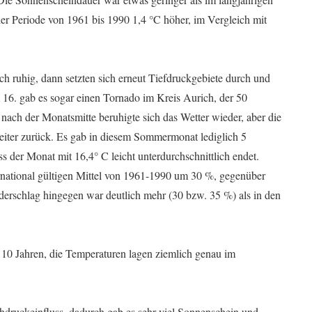
er Periode von 1961 bis 1990 1,4 °C höher, im Vergleich mit
lich ruhig, dann setzten sich erneut Tiefdruckgebiete durch und
 16. gab es sogar einen Tornado im Kreis Aurich, der 50
ach der Monatsmitte beruhigte sich das Wetter wieder, aber die
iter zurück. Es gab in diesem Sommermonat lediglich 5
s der Monat mit 16,4° C leicht unterdurchschnittlich endet.
national gültigen Mittel von 1961-1990 um 30 %, gegenüber
derschlag hingegen war deutlich mehr (30 bzw. 35 %) als in den
 10 Jahren, die Temperaturen lagen ziemlich genau im
hdruckeinfluss, dadurch gab es sehr viel Sonnenschein und