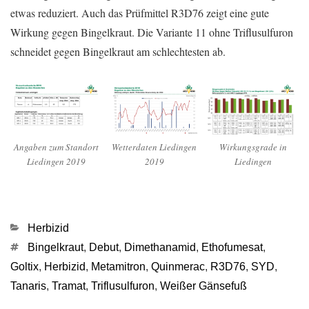
etwas reduziert. Auch das Prüfmittel R3D76 zeigt eine gute
Wirkung gegen Bingelkraut. Die Variante 11 ohne Triflusulfuron
schneidet gegen Bingelkraut am schlechtesten ab.
Angaben zum Standort
Wetterdaten Liedingen
Wirkungsgrade in
Liedingen 2019
2019
Liedingen
Kategorien
Herbizid
Schlagwörter
Bingelkraut
,
Debut
,
Dimethanamid
,
Ethofumesat
,
Goltix
,
Herbizid
,
Metamitron
,
Quinmerac
,
R3D76
,
SYD
,
Tanaris
,
Tramat
,
Triflusulfuron
,
Weißer Gänsefuß